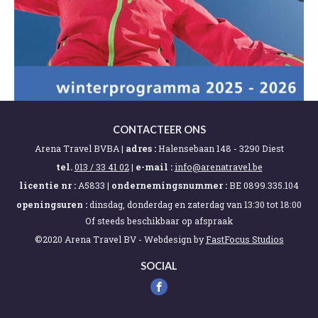
CONTACTEER ONS
Arena Travel BVBA |
adres :
Halensebaan 148 - 3290 Diest
tel.
013 / 33 41 02
|
e-mail :
eb.levartanera@ofni
licentie nr :
A5833 |
ondernemingsnummer :
BE 0899.335.104
openingsuren :
dinsdag, donderdag en zaterdag van 13:30 tot 18:00
Of steeds beschikbaar op afspraak
©2020 Arena Travel BV -
Webdesign by
FastFocus Studios
SOCIAL