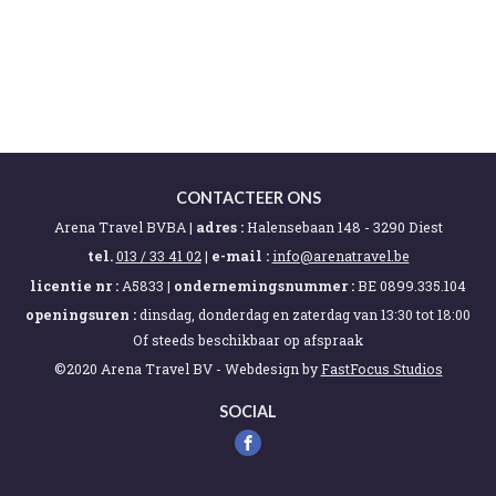
CONTACTEER ONS
Arena Travel BVBA |
adres :
Halensebaan 148 - 3290 Diest
tel.
013 / 33 41 02
|
e-mail :
eb.levartanera@ofni
licentie nr :
A5833 |
ondernemingsnummer :
BE 0899.335.104
openingsuren :
dinsdag, donderdag en zaterdag van 13:30 tot 18:00
Of steeds beschikbaar op afspraak
©2020 Arena Travel BV -
Webdesign by
FastFocus Studios
SOCIAL