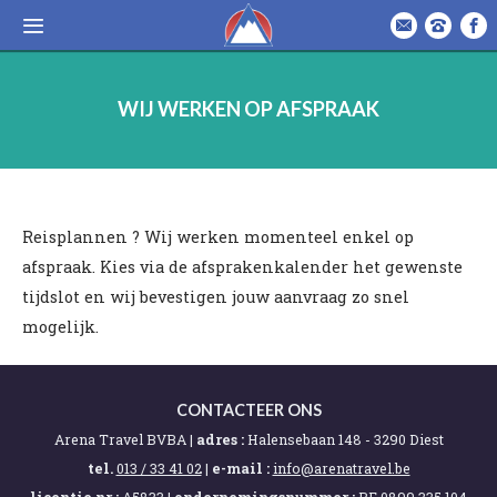
WIJ WERKEN OP AFSPRAAK
Reisplannen ? Wij werken momenteel enkel op
afspraak. Kies via de afsprakenkalender het gewenste
tijdslot en wij bevestigen jouw aanvraag zo snel
mogelijk.
CONTACTEER ONS
Arena Travel BVBA |
adres :
Halensebaan 148 - 3290 Diest
tel.
013 / 33 41 02
|
e-mail :
eb.levartanera@ofni