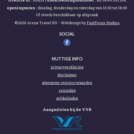
licentie nr :
A5833 |
ondernemingsnummer :
BE 0899.335.104
openingsuren :
dinsdag, donderdag en zaterdag van 13:30 tot 18:00
Of steeds beschikbaar op afspraak
©2020 Arena Travel BV -
Webdesign by
FastFocus Studios
SOCIAL
NUTTIGE INFO
privacyverklaring
disclaimer
algemene reisvoorwaarden
reisindex
artikelindex
Aangesloten bij de VVR