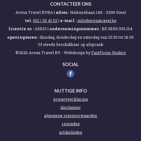
CONTACTEER ONS
Arena Travel BVBA |
adres :
Halensebaan 148 - 3290 Diest
tel.
013 / 33 41 02
|
e-mail :
eb.levartanera@ofni
licentie nr :
A5833 |
ondernemingsnummer :
BE 0899.335.104
openingsuren :
dinsdag, donderdag en zaterdag van 13:30 tot 18:00
Of steeds beschikbaar op afspraak
©2020 Arena Travel BV -
Webdesign by
FastFocus Studios
SOCIAL
NUTTIGE INFO
privacyverklaring
disclaimer
algemene reisvoorwaarden
reisindex
artikelindex