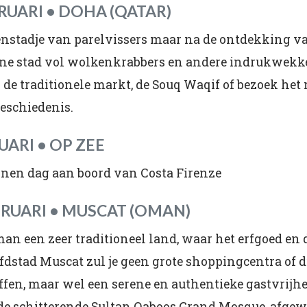
BRUARI • DOHA (QATAR)
nstadje van parelvissers maar na de ontdekking va
rne stad vol wolkenkrabbers en andere indrukwek
 de traditionele markt, de Souq Waqif of bezoek he
eschiedenis.
RUARI • OP ZEE
nen dag aan boord van Costa Firenze
BRUARI • MUSCAT (OMAN)
man een zeer traditioneel land, waar het erfgoed en 
fdstad Muscat zul je geen grote shoppingcentra of
en, maar wel een serene en authentieke gastvrijhei
de schitterende Sultan Qaboos Grand Mosque, afgewe