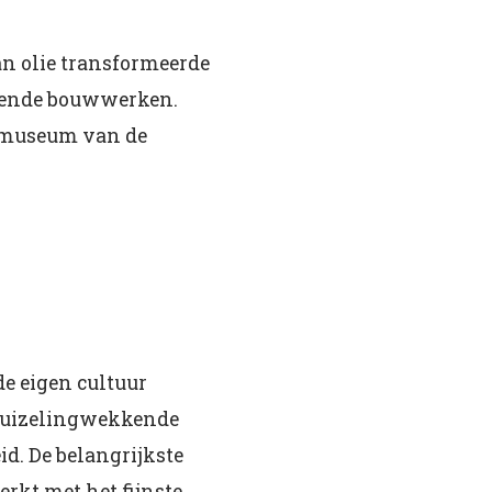
n olie transformeerde
kende bouwwerken.
t museum van de
de eigen cultuur
 duizelingwekkende
d. De belangrijkste
rkt met het fijnste