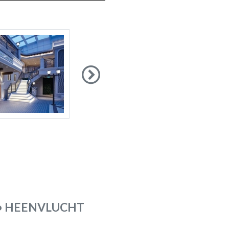
Next
I • HEENVLUCHT