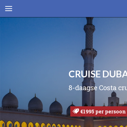
CRUISE DUB
8-daagse Costa cru
€1995 per persoon