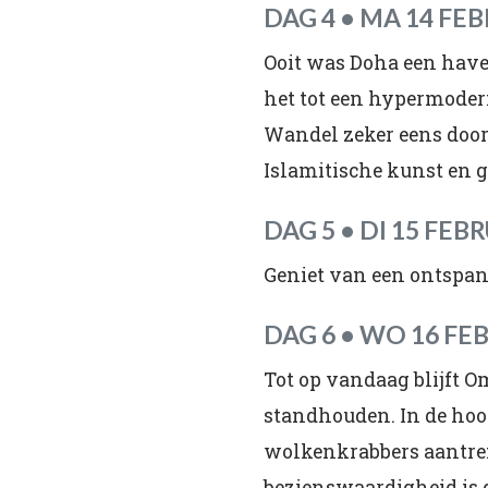
DAG 4 • MA 14 FE
Ooit was Doha een have
het tot een hypermode
Wandel zeker eens door
Islamitische kunst en g
DAG 5 • DI 15 FEB
Geniet van een ontspan
DAG 6 • WO 16 FE
Tot op vandaag blijft O
standhouden. In de hoo
wolkenkrabbers aantreff
bezienswaardigheid is 