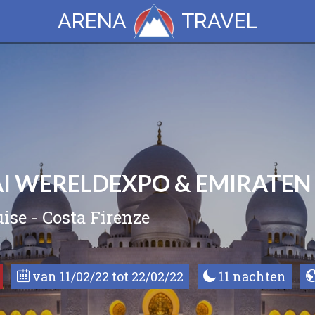
ARENA
TRAVEL
AI WERELDEXPO & EMIRATEN
ise - Costa Firenze
van 11/02/22 tot 22/02/22
11 nachten