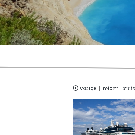
vorige
|
reizen :
crui