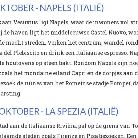
OKTOBER - NAPELS (ITALIË)
aan Vesuvius ligt Napels, waar de inwoners vol vuu
ij de haven ligt het middeleeuwse Castel Nuovo, waa
de macht streden. Verken het centrum, wandel rond
el Plebiscito en drink een Italiaanse espresso. Na
ote houtovens op steen bakt. Rondom Napels zijn no
oals het mondaine eiland Capri en de dorpjes aan d
 bezoek de ruïnes van het Romeinse stadje Pompeï, 
arsting.
 OKTOBER - LA SPEZIA (ITALIË)
tad aan de Italiaanse Rivièra, pal op de grens van To
efaamde steden zoals Firenze en Pisa bezoeken. Een 