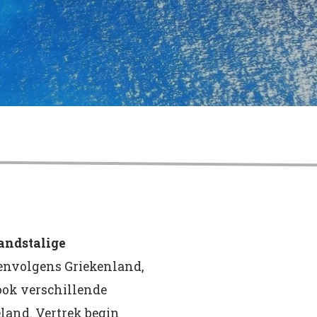
andstalige
envolgens Griekenland,
sook verschillende
eland. Vertrek begin