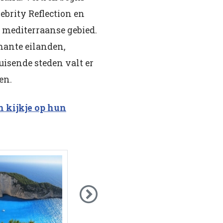
ebrity Reflection en
 mediterraanse gebied.
mante eilanden,
isende steden valt er
en.
 kijkje op hun
Next