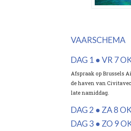
VAARSCHEMA
DAG 1 ● VR 7 O
Afspraak op Brussels A
de haven van Civitavecc
late namiddag.
DAG 2 ● ZA 8 
DAG 3 ● ZO 9 