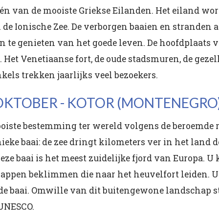
één van de mooiste Griekse Eilanden. Het eiland wo
de Ionische Zee. De verborgen baaien en stranden a
en te genieten van het goede leven. De hoofdplaats v
et Venetiaanse fort, de oude stadsmuren, de gezell
kels trekken jaarlijks veel bezoekers.
 OKTOBER - KOTOR (MONTENEGRO
ooiste bestemming ter wereld volgens de beroemde r
ieke baai: de zee dringt kilometers ver in het land 
e baai is het meest zuidelijke fjord van Europa. U 
appen beklimmen die naar het heuvelfort leiden. U 
 de baai. Omwille van dit buitengewone landschap s
 UNESCO.