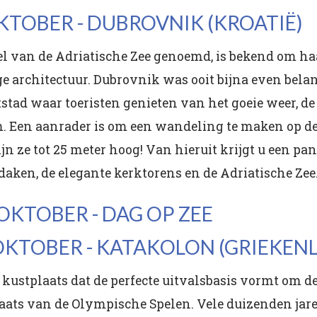
 OKTOBER - DUBROVNIK (KROATIË)
arel van de Adriatische Zee genoemd, is bekend om 
 architectuur. Dubrovnik was ooit bijna even belang
tad waar toeristen genieten van het goeie weer, de 
m. Een aanrader is om een wandeling te maken op d
n ze tot 25 meter hoog! Van hieruit krijgt u een pa
daken, de elegante kerktorens en de Adriatische Zee
 OKTOBER - DAG OP ZEE
 OKTOBER - KATAKOLON (GRIEKEN
 kustplaats dat de perfecte uitvalsbasis vormt om d
laats van de Olympische Spelen. Vele duizenden j