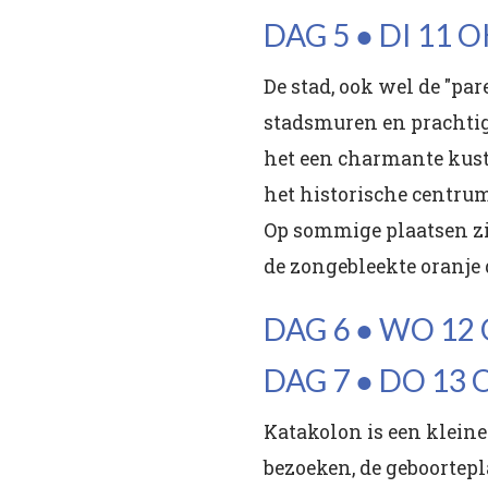
DAG 5 ● DI 11
De stad, ook wel de "p
stadsmuren en prachtige
het een charmante kusts
het historische centru
Op sommige plaatsen zij
de zongebleekte oranje 
DAG 6 ● WO 12
DAG 7 ● DO 13
Katakolon is een kleine
bezoeken, de geboortep