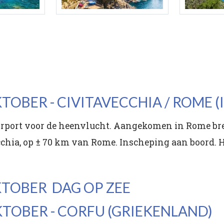
KTOBER - CIVITAVECCHIA / ROME (I
irport voor de heenvlucht. Aangekomen in Rome bre
hia, op ± 70 km van Rome. Inscheping aan boord. He
OKTOBER DAG OP ZEE
OKTOBER - CORFU (GRIEKENLAND)