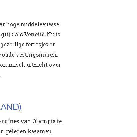
haar hoge middeleeuwse
rijk als Venetië. Nu is
gezellige terrasjes en
e oude vestingsmuren.
noramisch uitzicht over
.
LAND)
e ruïnes van Olympia te
aren geleden kwamen