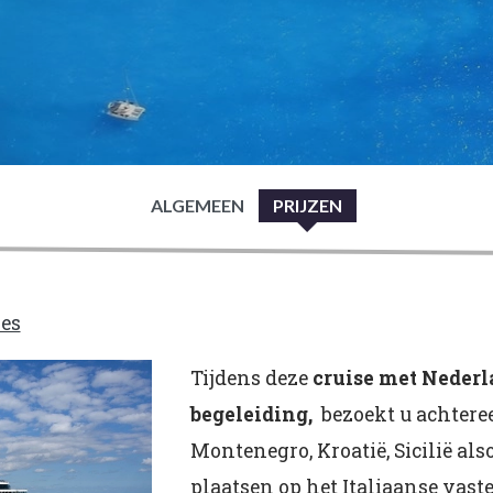
ALGEMEEN
PRIJZEN
ses
Tijdens deze
cruise met Nederl
begeleiding,
bezoekt u achtere
Montenegro, Kroatië, Sicilië al
plaatsen op het Italiaanse vast