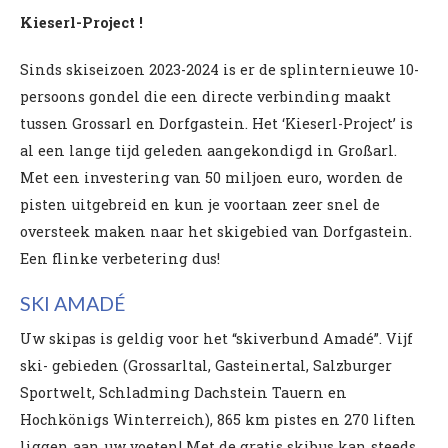
Kieserl-Project !
Sinds skiseizoen 2023-2024 is er de splinternieuwe 10-
persoons gondel die een directe verbinding maakt
tussen Grossarl en Dorfgastein. Het ‘Kieserl-Project’ is
al een lange tijd geleden aangekondigd in Großarl.
Met een investering van 50 miljoen euro, worden de
pisten uitgebreid en kun je voortaan zeer snel de
oversteek maken naar het skigebied van Dorfgastein.
Een flinke verbetering dus!
SKI AMADÉ
Uw skipas is geldig voor het “skiverbund Amadé”. Vijf
ski- gebieden (Grossarltal, Gasteinertal, Salzburger
Sportwelt, Schladming Dachstein Tauern en
Hochkönigs Winterreich), 865 km pistes en 270 liften
liggen aan uw voeten! Met de gratis skibus kan steeds